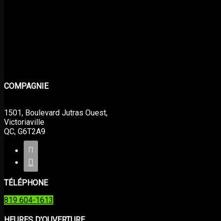
COMPAGNIE
1501, Boulevard Jutras Ouest,
Victoriaville
QC, G6T2A9


TÉLÉPHONE
819 604-1613
HEURES D'OUVERTURE